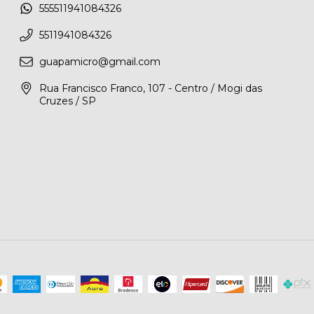
555511941084326
5511941084326
guapamicro@gmail.com
Rua Francisco Franco, 107 - Centro / Mogi das
Cruzes / SP