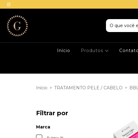
Início
Produtos
Contat
Início
>
TRATAMENTO PELE / CABELO
>
BB
Filtrar por
Marca
Tulipia (1)