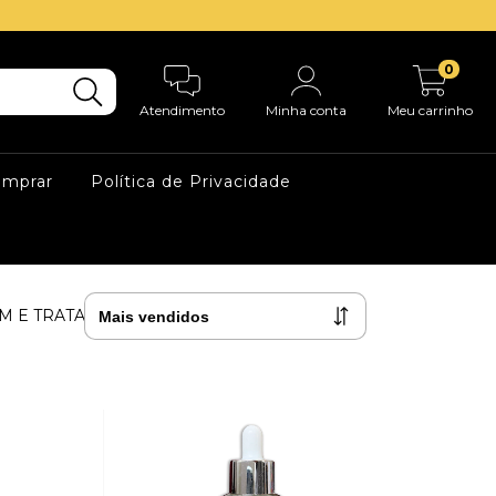
0
Atendimento
Minha conta
Meu carrinho
mprar
Política de Privacidade
M E TRATAMENTO