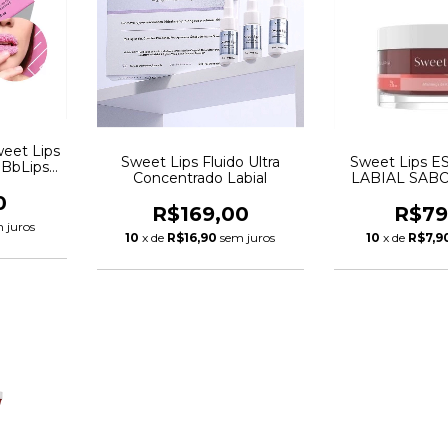
weet Lips
Sweet Lips Fluido Ultra
Sweet Lips 
a BbLips
Concentrado Labial
LABIAL SAB
0
R$169,00
R$79
 juros
10
x de
R$16,90
sem juros
10
x de
R$7,9