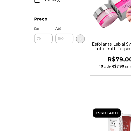
Preço
De
Até
Esfoliante Labial S
Tutti Frutti Tulipi
Boca 15g
R$79,0
10
x de
R$7,90
sem
ESGOTADO