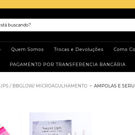
o
Quem Somos
Trocas e Devoluções
Como Co
PAGAMENTO POR TRANSFERENCIA BANCÁRIA
LIPS / BBGLOW/ MICROAGULHAMENTO
>
AMPOLAS E SERU