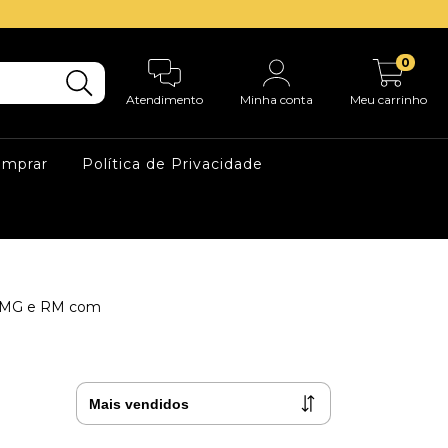
0
Atendimento
Minha conta
Meu carrinho
mprar
Política de Privacidade
S, MG e RM com