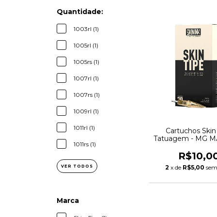
Quantidade:
1003rl (1)
1005rl (1)
1005rs (1)
1007rl (1)
1007rs (1)
1009rl (1)
1011rl (1)
Cartuchos Skin
Tatuagem - MG
1011rs (1)
R$10,0
VER TODOS
2
x de
R$5,00
sem
Marca