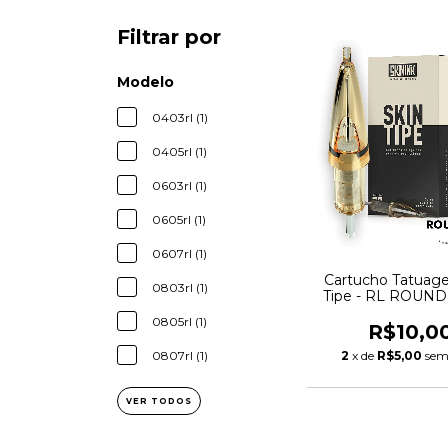
Filtrar por
Modelo
0403rl (1)
0405rl (1)
0603rl (1)
0605rl (1)
0607rl (1)
Cartucho Tatuag
0803rl (1)
Tipe - RL ROUN
0805rl (1)
R$10,0
2
x de
R$5,00
sem
0807rl (1)
VER TODOS