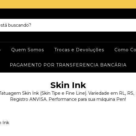
o
Quem Somos
Trocas e Devoluções
Como Co
PAGAMENTO POR TRANSFERENCIA BANCÁRIA
Skin Ink
Tatuagem Skin Ink (Skin Tipe e Fine Line). Variedade em RL, R
Registro ANVISA. Performance para sua máquina Pen!
n Ink