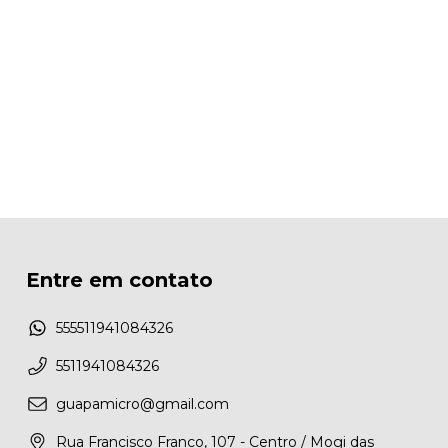
Entre em contato
555511941084326
5511941084326
guapamicro@gmail.com
Rua Francisco Franco, 107 - Centro / Mogi das