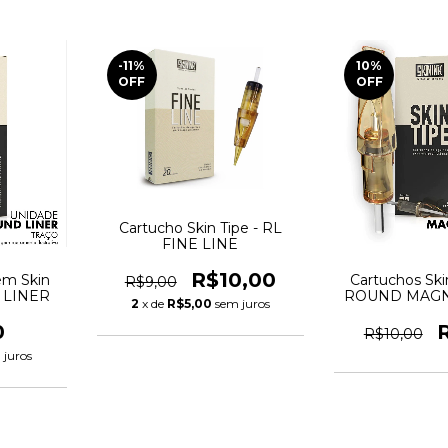
-11
%
10
%
OFF
OFF
Cartucho Skin Tipe - RL
FINE LINE
R$10,00
em Skin
Cartuchos Ski
R$9,00
D LINER
ROUND MAGNU
2
x de
R$5,00
sem juros
0
R$10,00
 juros