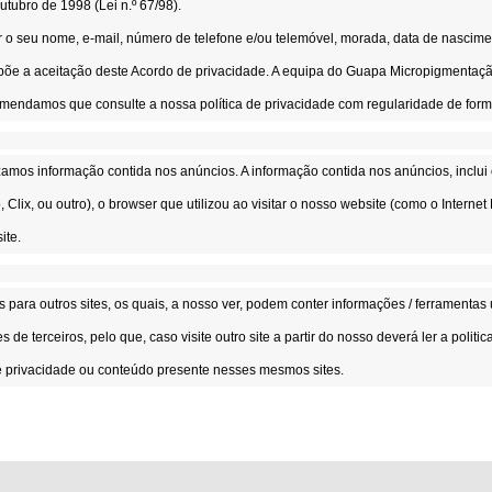
tubro de 1998 (Lei n.º 67/98).
r o seu nome, e-mail, número de telefone e/ou telemóvel, morada, data de nascime
 a aceitação deste Acordo de privacidade. A equipa do Guapa Micropigmentação r
mendamos que consulte a nossa política de privacidade com regularidade de form
zamos informação contida nos anúncios. A informação contida nos anúncios, inclui o
 Clix, ou outro), o browser que utilizou ao visitar o nosso website (como o Internet 
ite.
ara outros sites, os quais, a nosso ver, podem conter informações / ferramentas ú
es de terceiros, pelo que, caso visite outro site a partir do nosso deverá ler a poli
e privacidade ou conteúdo presente nesses mesmos sites.