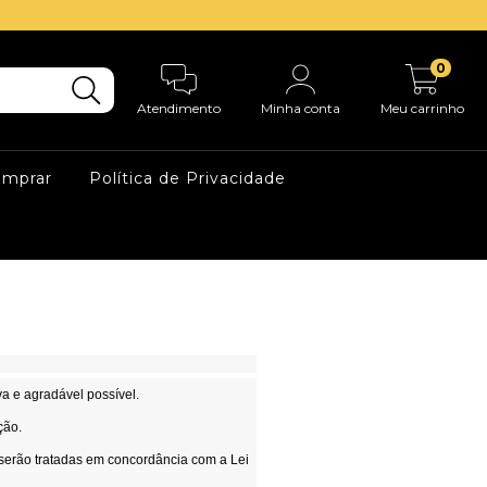
0
Atendimento
Minha conta
Meu carrinho
mprar
Política de Privacidade
va e agradável possível.
ção.
 serão tratadas em concordância com a Lei